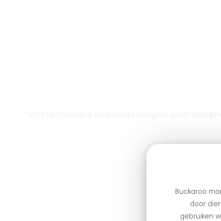
Vlotte mobiele ticketbetalingen voor duizend
Buckaroo maa
door dien
gebruiken we