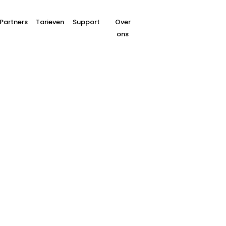
Partners
Tarieven
Support
Over
ons
vooruit met betaalop
voor jou
ij Buckaroo luisteren we naar jouw ambities en uitda
taalterminals en slimme incasso’s tot flexibele fin