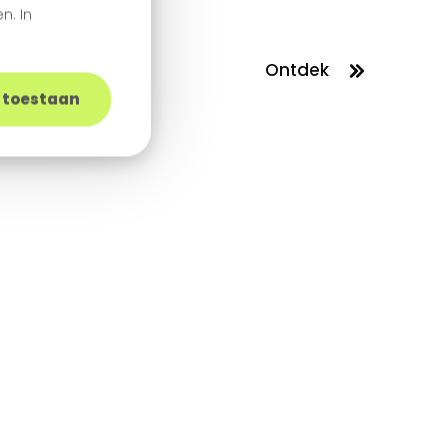
n. In
Ontdek
s toestaan