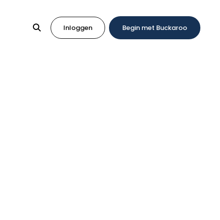
Inloggen
Begin met Buckaroo
lossingen
gingen. Samen vinden we betaaloplossingen die
ancieringen. Maak vandaag nog een account aan.