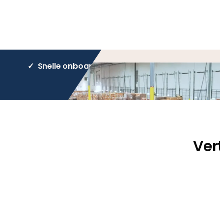
Maak nu een afspraak
Direct starte
✓ Snelle onboarding ✓ 40+ betaalmethodes ✓ 
Ver