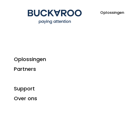
Oplossingen
Oplossingen
Partners
Verder 
Support
Over ons
Elke onderneming of organisatie is anders. B
perfect aansluiten op jouw behoeften. Van be