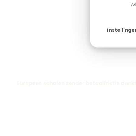
we
Instellinge
Europees schalen zonder betaalfrictie dankzi