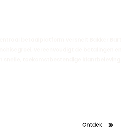
entraal betaalplatform versnelt Bakker Bart
nchisegroei, vereenvoudigt de betalingen en
n snelle, toekomstbestendige klantbeleving.
Ontdek