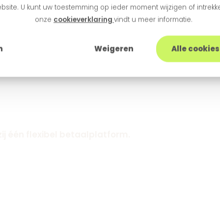
bsite. U kunt uw toestemming op ieder moment wijzigen of intrekke
onze
cookieverklaring
vindt u meer informatie.
n
Weigeren
Alle cookie
j één flexibel betaalplatform.