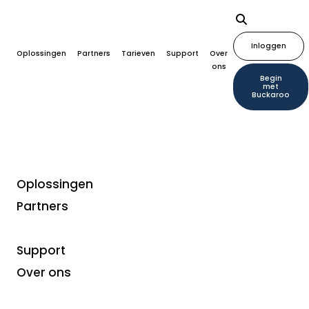
Inloggen
Oplossingen
Partners
Tarieven
Support
Over
ons
Begin
met
Buckaroo
Oplossingen
Partners
Support
Over ons