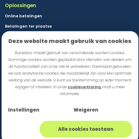
Oplossingen
Online betalingen
Betalingen ter plaatse
Omnichannelbetalingen
Deze website maakt gebruik van cookies
Kredietbeheer
Buckaroo maakt gebruik van verschillende soorten cookies.
Terugkerende betalingen
Sommige cookies worden geplaatst door diensten van derden om
de functionaliteit van onze site te verbeteren. Daarnaast gebruiken
Zakelijk lenen
we ook analytische cookies die noodzakelijk zijn voor een optimale
werking van de website. U kunt uw toestemming op ieder moment
Sectoren
wijzigen of intrekken. In onze
cookieverklaring
vindt u meer
Detailhandel & e-commerce
informatie.
Horeca & Evenementenlocaties
Instellingen
Weigeren
Franchise
mobiliteit
Alle cookies toestaan
overheid