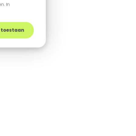
aroo?
n. In
s toestaan