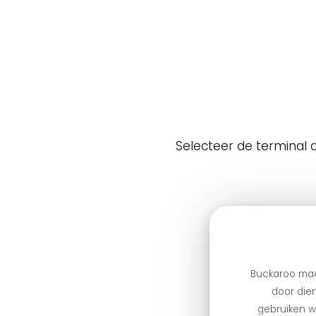
Selecteer de terminal d
Buckaroo maa
door dien
gebruiken we