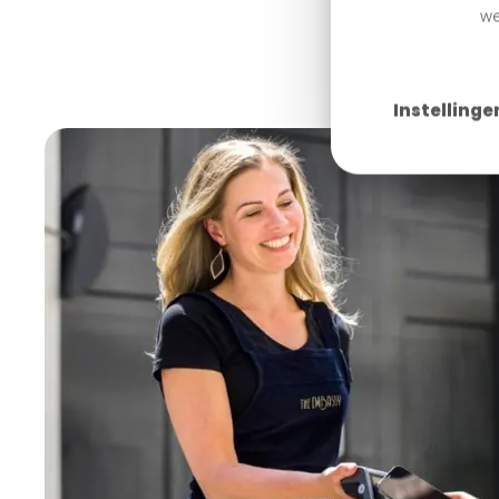
Waar
we
Instellinge