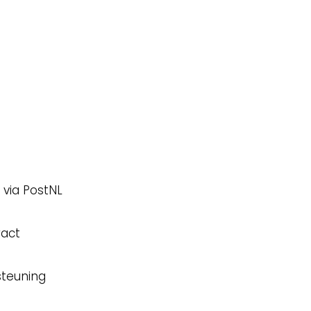
 winkel runt: bij ons zit je goed voor gebruiksvriende
 via PostNL
ract
steuning