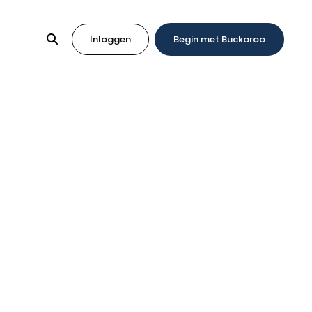
Inloggen
Begin met Buckaroo
n
je op weg
stap – van aankoop tot ingebruikname. Of je nu