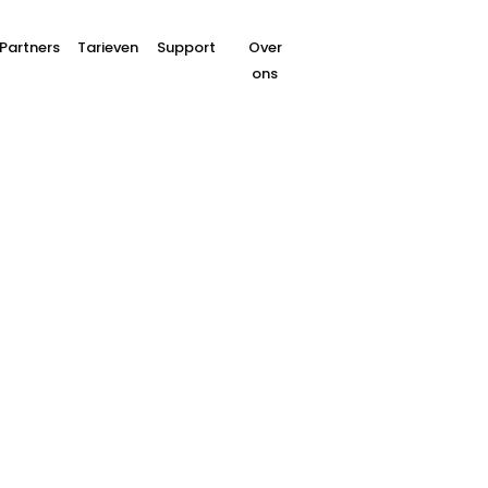
Partners
Tarieven
Support
Over
ons
Betaalterminal kope
alterminal kopen? Wij helpen 
 betaalterminal? Buckaroo begeleidt je stap voor 