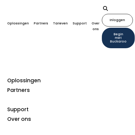
Inloggen
Oplossingen
Partners
Tarieven
Support
Over
ons
Begin
met
Buckaroo
Oplossingen
Partners
Geïntegreerde handel
Van omnichannel naar
Support
Over ons
unified commerce