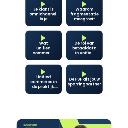
Je klant is
Waarom
omnichannel.
fragmentatie
Is je
meegroeit
backoffice
met je bedrijf
dat ook?
Wat
De rol van
unified
betaaldata
commerce
in unified
oplevert:
commerce
omzet,
financiën
en rust
Unified
De PSP als jouw
commerce in
sparringpartner
de praktijk:
klantenservice
en voorraad