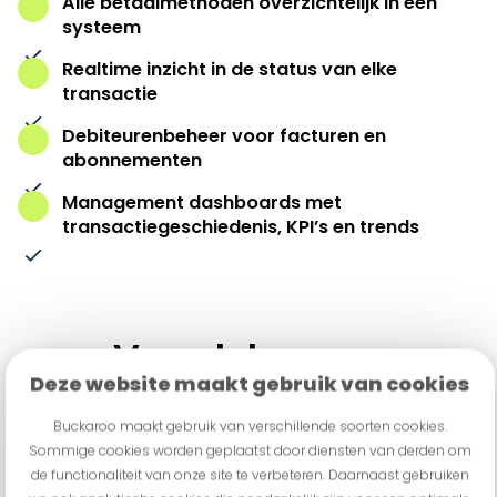
Alle betaalmethoden overzichtelijk in één
systeem
Realtime inzicht in de status van elke
transactie
Debiteurenbeheer voor facturen en
abonnementen
Management dashboards met
transactiegeschiedenis, KPI’s en trends
Voordelen van
Deze website maakt gebruik van cookies
Buckaroo's
Buckaroo maakt gebruik van verschillende soorten cookies.
Omnichannel Oplossing
Sommige cookies worden geplaatst door diensten van derden om
de functionaliteit van onze site te verbeteren. Daarnaast gebruiken