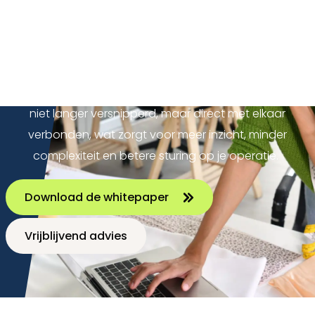
Omnichannel zorgt voor een consistente klantervaring
over verschillende kanalen. Unified commerce gaat
een stap verder door ook systemen, data en
processen samen te brengen in één geïntegreerde
omgeving. Hierdoor zijn transacties en klantinteracties
niet langer versnipperd, maar direct met elkaar
verbonden, wat zorgt voor meer inzicht, minder
complexiteit en betere sturing op je operatie.
Download de whitepaper
Vrijblijvend advies