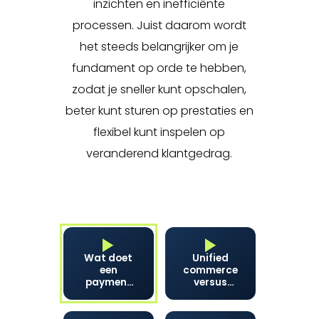
inzichten en inefficiënte
processen. Juist daarom wordt
het steeds belangrijker om je
fundament op orde te hebben,
zodat je sneller kunt opschalen,
beter kunt sturen op prestaties en
flexibel kunt inspelen op
veranderend klantgedrag.
Wat doet
Unified
een
commerce
payment
versus
service
omnichannel:
provider
wat is het
precies?
verschil?