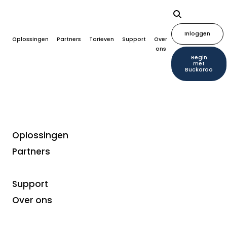
Inloggen
Oplossingen
Partners
Tarieven
Support
Over
ons
Begin
met
Buckaroo
Oplossingen
Partners
Flexibele financiering
Support
Zakelijke financiering
Over ons
voor ondernemers met