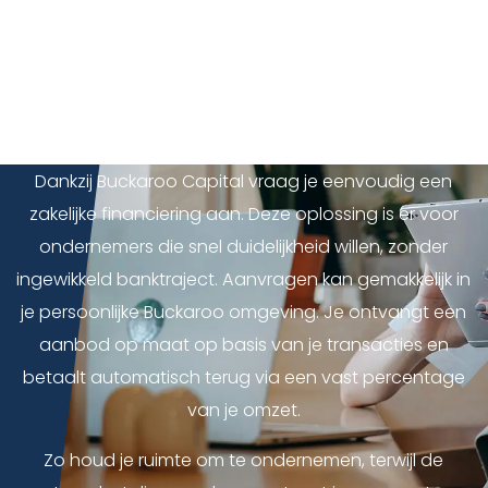
Buckaroo Capital
Wil je investeren in groei, voorraad inkopen of de
cashflow van je bedrijf versterken? Dan is extra
financiering soms precies wat nodig is.
Dankzij Buckaroo Capital vraag je eenvoudig een
zakelijke financiering aan. Deze oplossing is er voor
ondernemers die snel duidelijkheid willen, zonder
ingewikkeld banktraject. Aanvragen kan gemakkelijk in
je persoonlijke Buckaroo omgeving. Je ontvangt een
aanbod op maat op basis van je transacties en
betaalt automatisch terug via een vast percentage
van je omzet.
Zo houd je ruimte om te ondernemen, terwijl de