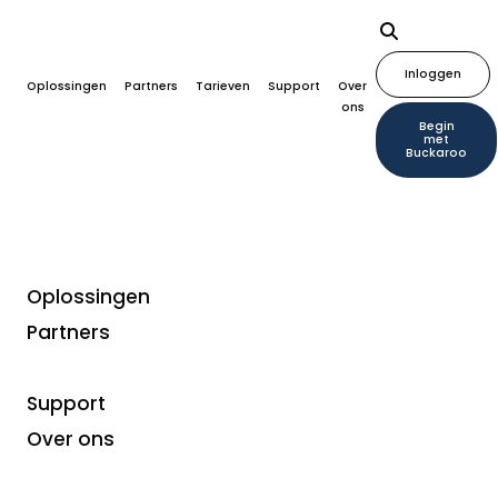
Inloggen
Oplossingen
Partners
Tarieven
Support
Over
ons
Begin
met
Buckaroo
Oplossingen
Partners
Ondersteuning voor
consumenten
Support
Over ons
Waarom heeft Buckaroo geld
afgeschreven?