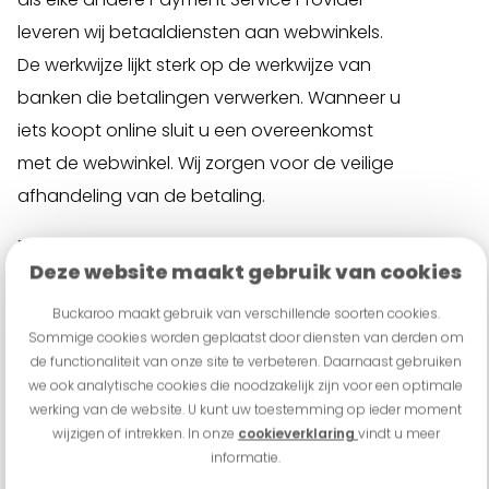
leveren wij betaaldiensten aan webwinkels.
De werkwijze lijkt sterk op de werkwijze van
banken die betalingen verwerken. Wanneer u
iets koopt online sluit u een overeenkomst
met de webwinkel. Wij zorgen voor de veilige
afhandeling van de betaling.
Buckaroo is niet in staat om vragen met
Deze website maakt gebruik van cookies
betrekking tot onderstaande onderwerpen
voor u te beantwoorden:
Buckaroo maakt gebruik van verschillende soorten cookies.
Sommige cookies worden geplaatst door diensten van derden om
Annuleren van een bestelling;
de functionaliteit van onze site te verbeteren. Daarnaast gebruiken
we ook analytische cookies die noodzakelijk zijn voor een optimale
Opzeggen abonnement;
werking van de website. U kunt uw toestemming op ieder moment
Levering en leveringsvoorwaarden;
wijzigen of intrekken. In onze
cookieverklaring
vindt u meer
informatie.
Wijzigen van betaalmethode;