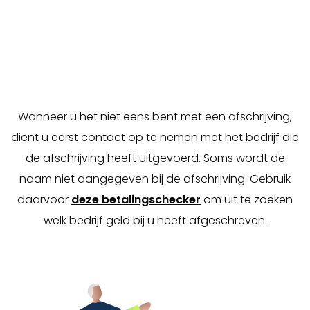
Buckaroo is een Payment Service Provider en
verwerkt betalingen voor allerlei soorten bedrijven.
Buckaroo zal nooit zelf geld afschrijven, dat wordt
alleen gedaan in opdracht van een derde partij.
Wanneer u het niet eens bent met een afschrijving,
dient u eerst contact op te nemen met het bedrijf die
de afschrijving heeft uitgevoerd. Soms wordt de
naam niet aangegeven bij de afschrijving. Gebruik
daarvoor
deze betalingschecker
om uit te zoeken
welk bedrijf geld bij u heeft afgeschreven.