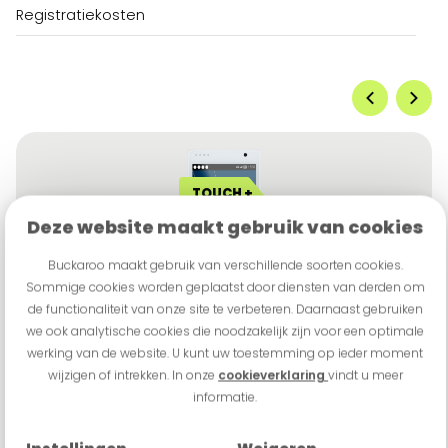
Registratiekosten
TOUCH +
COMPACT
Deze website maakt gebruik van cookies
Buckaroo maakt gebruik van verschillende soorten cookies.
Sommige cookies worden geplaatst door diensten van derden om
de functionaliteit van onze site te verbeteren. Daarnaast gebruiken
we ook analytische cookies die noodzakelijk zijn voor een optimale
Buck Smart
werking van de website. U kunt uw toestemming op ieder moment
wijzigen of intrekken. In onze
cookieverklaring
vindt u meer
Verbinding
4G + Wifi
informatie.
Kassa koppeling