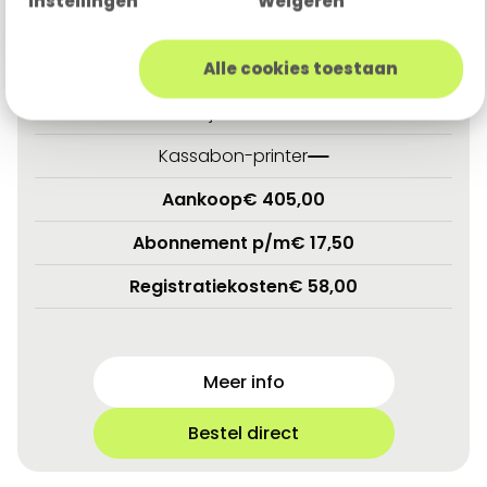
Instellingen
Weigeren
Contactloos betalen
Terugbetaling
Alle cookies toestaan
Batterijduur
36-72 uur
Kassabon-printer
Aankoop
€ 405,00
Abonnement p/m
€ 17,50
Registratiekosten
€ 58,00
Meer info
Bestel direct