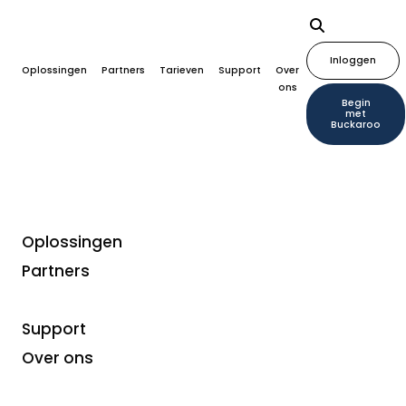
Inloggen
Oplossingen
Partners
Tarieven
Support
Over
ons
Begin
met
Buckaroo
Oplossingen
Partners
Branches
Ontdek de
Support
betaalterminals van
Over ons
Buckaroo voor de taxi