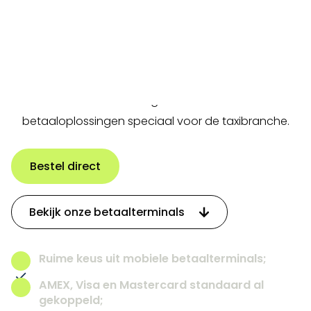
branche
Veilig, vertrouwd en voordelig betalen - dat is wat Uw
taxibedrijf nodig heeft om klanten tevreden te stellen
en inkomsten te laten groeien. Buckaroo biedt
betaaloplossingen speciaal voor de taxibranche.
Bestel direct
Bekijk onze betaalterminals
Ruime keus uit mobiele betaalterminals;
AMEX, Visa en Mastercard standaard al
gekoppeld;