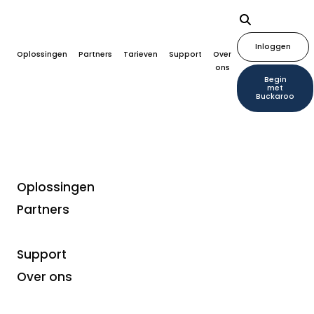
Inloggen
Oplossingen
Partners
Tarieven
Support
Over
ons
Begin
met
Buckaroo
Oplossingen
Partners
Altijd een
betaaloplossing op
Support
maat, voor alle
Over ons
branches