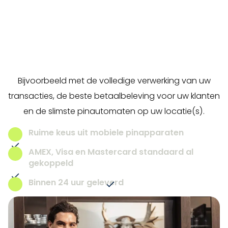
Onze kennis en ervaring zetten wij dagelijks in om al
onze klanten te voorzien van de best passende
betaaloplossing. In diverse branches, met
uiteenlopende diensten. Wij helpen u graag verder.
Bijvoorbeeld met de volledige verwerking van uw
transacties, de beste betaalbeleving voor uw klanten
en de slimste pinautomaten op uw locatie(s).
Ruime keus uit mobiele pinapparaten
AMEX, Visa en Mastercard standaard al
gekoppeld
Binnen 24 uur geleverd