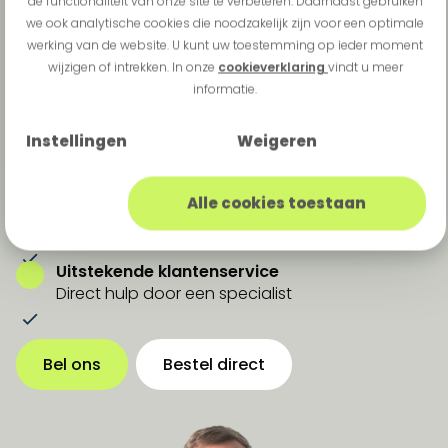
de functionaliteit van onze site te verbeteren. Daarnaast gebruiken
we ook analytische cookies die noodzakelijk zijn voor een optimale
werking van de website. U kunt uw toestemming op ieder moment
Ontvang morgen al in-
wijzigen of intrekken. In onze
cookieverklaring
vindt u meer
informatie.
store betalingen
Instellingen
Weigeren
Binnen 24 uur geleverd
Gebruiksklaar geleverd door PostNL
Alle cookies toestaan
Voordeligste aanbieder
Vanaf € 169,00 al een betaalterminal
Uitstekende klantenservice
Direct hulp door een specialist
Bel ons
Bestel direct