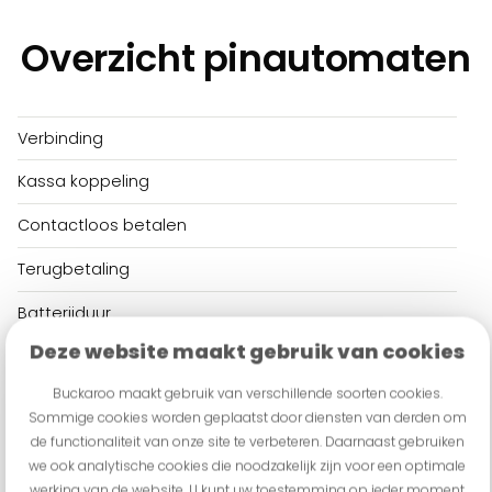
Overzicht pinautomaten
Verbinding
Kassa koppeling
Contactloos betalen
Terugbetaling
Batterijduur
Deze website maakt gebruik van cookies
Kassabon-printer
Buckaroo maakt gebruik van verschillende soorten cookies.
Aankoop
Sommige cookies worden geplaatst door diensten van derden om
de functionaliteit van onze site te verbeteren. Daarnaast gebruiken
Abonnement p/m
we ook analytische cookies die noodzakelijk zijn voor een optimale
Registratiekosten
werking van de website. U kunt uw toestemming op ieder moment