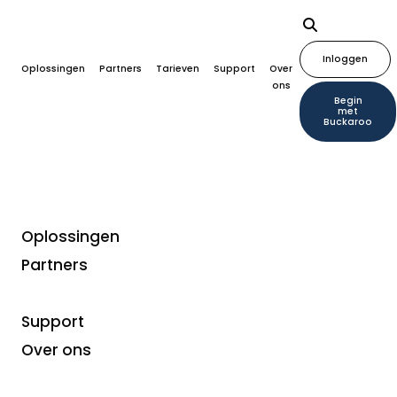
Inloggen
Oplossingen
Partners
Tarieven
Support
Over
ons
Begin
met
Buckaroo
Oplossingen
Partners
Branches
Buckaroo: snel en
Support
efficiënt betalingen
Over ons
ontvangen in de horeca