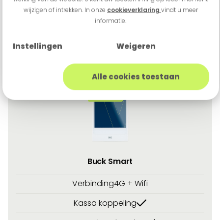
wijzigen of intrekken. In onze
cookieverklaring
vindt u meer
informatie.
Instellingen
Weigeren
Alle cookies toestaan
TOUCH +
COMPACT
Buck Smart
Verbinding
4G + Wifi
Kassa koppeling