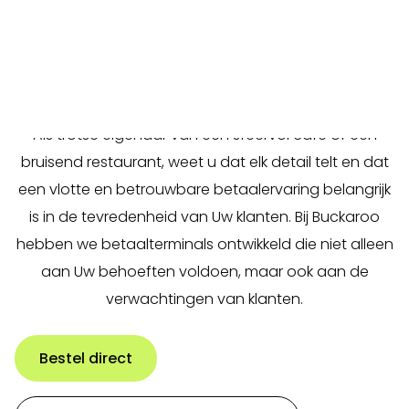
Uw klanten prettiger en sneller
Bucka
laten betalen met onze
betaalterminals
Als trotse eigenaar van een sfeervol café of een
bruisend restaurant, weet u dat elk detail telt en dat
een vlotte en betrouwbare betaalervaring belangrijk
is in de tevredenheid van Uw klanten. Bij Buckaroo
hebben we betaalterminals ontwikkeld die niet alleen
aan Uw behoeften voldoen, maar ook aan de
verwachtingen van klanten.
Bestel direct