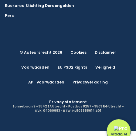
Buckaroo Stichting Derdengelden
Pers
© Auteursrecht 2026
Cookies
Disclaimer
Voorwaarden
EU PSD2 Rights
Veiligheid
API-voorwaarden
Privacyverklaring
Privacy statement
Zonnebaan 9 - 3542 EA Utrecht - Postbus 8257 - 3503 RG Utrecht -
KVK: 04060983 - BTW: NL808888614.B01