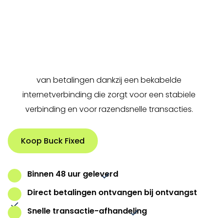
Als u op zoek bent naar de meest voordelige
methode om snel betalingen af te handelen, dan is
de Buck Fixed de perfecte oplossing voor u. Deze
betaalterminal zorgt voor een vlotte afhandeling
van betalingen dankzij een bekabelde
internetverbinding die zorgt voor een stabiele
verbinding en voor razendsnelle transacties.
Koop Buck Fixed
Binnen 48 uur geleverd
Direct betalingen ontvangen bij ontvangst
Snelle transactie-afhandeling