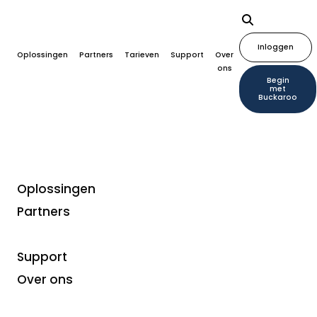
Inloggen
Oplossingen
Partners
Tarieven
Support
Over
ons
Begin
met
Buckaroo
Oplossingen
Partners
Modellen
Buck Fixed: Snel,
Support
betrouwbaar en
Over ons
voordelig