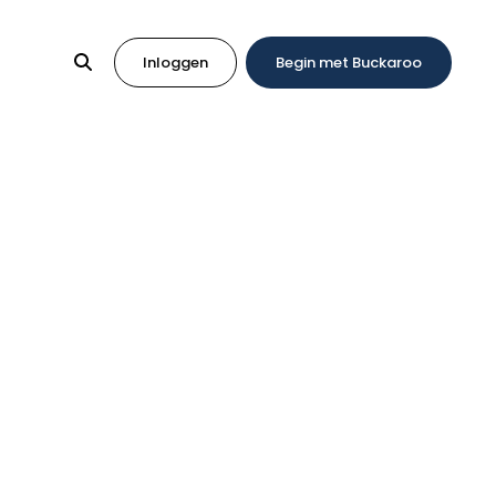
Inloggen
Begin met Buckaroo
rnatief naast iDEAL