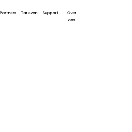
Partners
Tarieven
Support
Over
ons
Pay by Bank als alte
by Wero