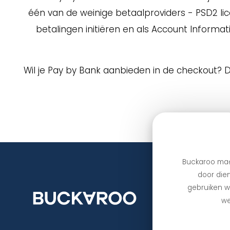
één van de weinige betaalproviders - PSD2 lice
betalingen initiëren en als Account Informa
Wil je Pay by Bank aanbieden in de checkout? 
Buckaroo maa
door dien
gebruiken we
we