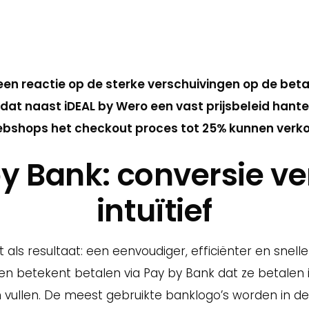
 als eerste betaalprovider Pay by Bank in Nederlan
een reactie op de sterke verschuivingen op de be
 dat naast iDEAL by Wero een vast prijsbeleid hant
bshops het checkout proces tot 25% kunnen verkor
y Bank: conversie ve
intuïtief
als resultaat: een eenvoudiger, efficiënter en snel
n betekent betalen via Pay by Bank dat ze betalen
n vullen. De meest gebruikte banklogo’s worden in 