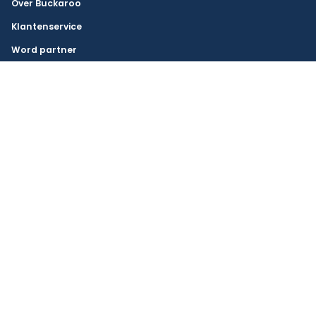
Over Buckaroo
Klantenservice
Word partner
Werken bij
Veilig betalen
Buckaroo Stichting Derdengelden
Pers
© Auteursrecht 2026
Cookies
Disclaimer
Voorwaarden
EU PSD2 Rights
Veiligheid
API-voorwaarden
Privacyverklaring