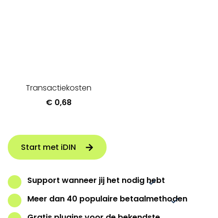
Eenvoudig en veilig kunnen inloggen, klanten online
kunnen identificeren of leeftijd kunnen controleren bij
de aankoop van bijvoorbeeld alcoholische dranken.
Dit alles is mogelijk met
iDIN
.
Transactiekosten
€ 0,68
Start met iDIN
Support wanneer jij het nodig hebt
Meer dan 40 populaire betaalmethoden
Gratis plugins voor de bekendste