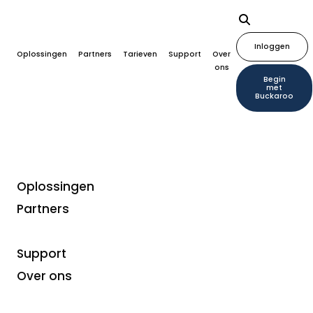
Inloggen
Oplossingen
Partners
Tarieven
Support
Over
ons
Begin
met
Buckaroo
Oplossingen
Partners
Betaalmethoden
iDIN een snelle en veilige
Support
manier van identiteit
Over ons
bevestigen