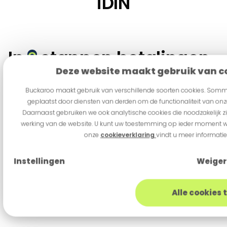
iDIN
In
stappen betalingen
3
Deze website maakt gebruik van c
ontvangen
Buckaroo maakt gebruik van verschillende soorten cookies. Som
geplaatst door diensten van derden om de functionaliteit van onze
Vandaag aanmelden, vandaag je eerste betaling
Daarnaast gebruiken we ook analytische cookies die noodzakelijk z
ontvangen.
werking van de website. U kunt uw toestemming op ieder moment wijz
onze
cookieverklaring
vindt u meer informatie
Instellingen
Weige
Alle cookies