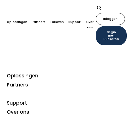
Inloggen
Oplossingen
Partners
Tarieven
Support
Over
ons
Begin
met
Buckaroo
Oplossingen
Partners
Betaalmethoden
Verhoog uw omzet met
Support
Eco-, Gift- & Meal
Over ons
vouchers