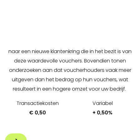
Onze handige
vouchertransactiedienst
maakt het
eenvoudig om betalingen te accepteren van de
twee bekende kaartproviders:
Pluxee
(voorheen
Sodexo) en Monizze.
Hierdoor opent u de deuren
naar een nieuwe klantenkring die in het bezit is van
deze waardevolle vouchers. Bovendien tonen
onderzoeken aan dat voucherhouders vaak meer
uitgeven dan het bedrag op hun vouchers, wat
resulteert in een hogere omzet voor uw bedrijf.
Transactiekosten
Variabel
€ 0,50
+ 0,50%