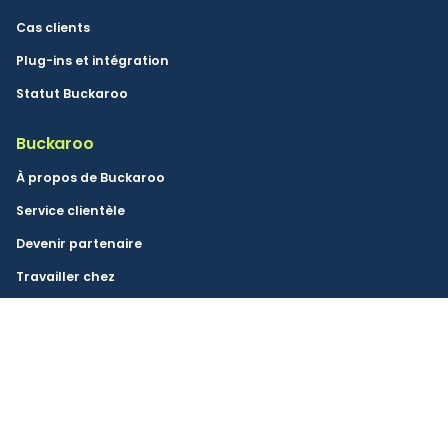
Cas clients
Plug-ins et intégration
Statut Buckaroo
Buckaroo
À propos de Buckaroo
Service clientèle
Devenir partenaire
Travailler chez
Paiement sécurisé
Buckaroo Fondation des fonds de tiers
Presse