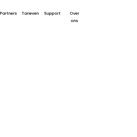
Partners
Tarieven
Support
Over
ons
hflow met Buckaroo 
verkleinen
en de hoeveelheid storno’s minimaliser