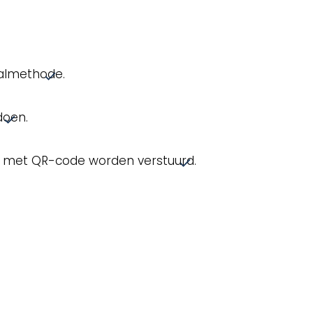
aalmethode.
doen.
il met QR-code worden verstuurd.