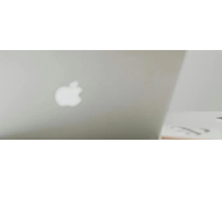
atiseerd: incasseer tijdig openstaande facturen
de opvolging van onbetaalde facturen.