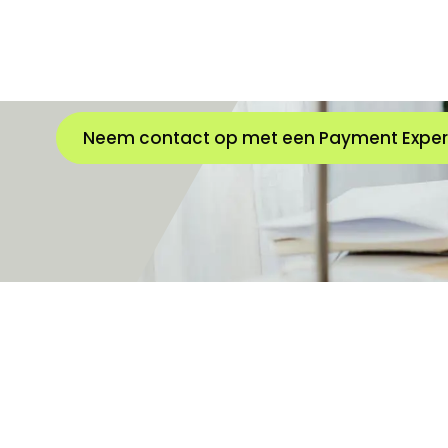
oplossing. Met deze debiteurenbeheer softwa
om uw inningspercentage te verhog
Neem contact op met een Payment Exper