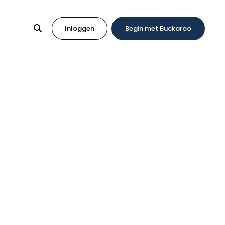
Inloggen
Begin met Buckaroo
Credit Management
en? Dat kan met Buckaroo’s Credit Management