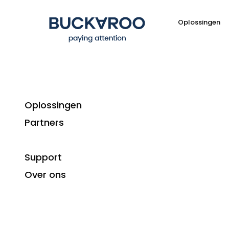
Oplossingen
Oplossingen
Partners
Support
Verbeter uw cas
Over ons
Wilt u het risico op
niet betalende klanten 