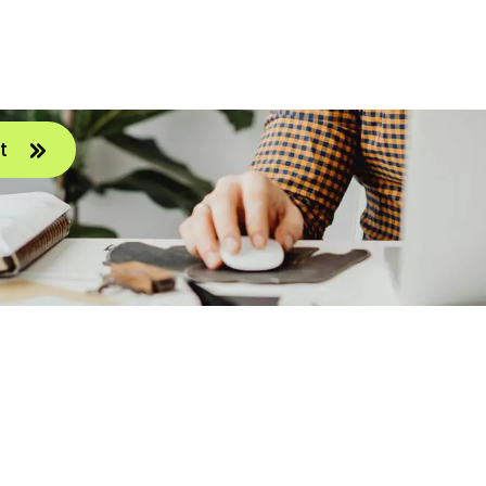
re is het proces rondom facturatie volledig geautom
en en creëer eenvoudig herinneringsschema's voor 
t