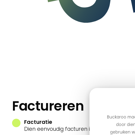
Factureren
Buckaroo maa
Facturatie
door dien
Dien eenvoudig facturen in via een API int
gebruiken we