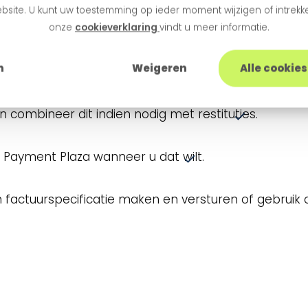
bsite. U kunt uw toestemming op ieder moment wijzigen of intrekke
 de Payment Plaza.
onze
cookieverklaring
vindt u meer informatie.
n
Weigeren
Alle cookie
facturen in batches aan via onze Batch API.
combineer dit indien nodig met restituties.
 Payment Plaza wanneer u dat wilt.
 factuurspecificatie maken en versturen of gebruik o