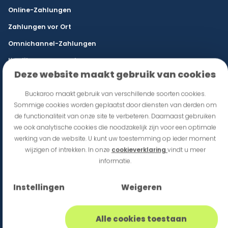
Online-Zahlungen
Zahlungen vor Ort
Omnichannel-Zahlungen
Kreditmanagement
Deze website maakt gebruik van cookies
Wiederkehrende Zahlungen
Buckaroo maakt gebruik van verschillende soorten cookies.
Geschäftskredit
Sommige cookies worden geplaatst door diensten van derden om
de functionaliteit van onze site te verbeteren. Daarnaast gebruiken
Sektoren
we ook analytische cookies die noodzakelijk zijn voor een optimale
Detailhandel & E-Commerce
werking van de website. U kunt uw toestemming op ieder moment
wijzigen of intrekken. In onze
cookieverklaring
vindt u meer
Gastronomie & Veranstaltungsorte
informatie.
Franchise
Instellingen
Weigeren
Mobilität
Behörde
Alle cookies toestaan
Internationaler Handel & B2B