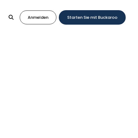
Anmelden
Starten Sie mit Buckaroo
gslösungen
 zu, wenn es um Ihre Ambitionen und
 zugeschnitten sind. Von Zahlungsterminals und