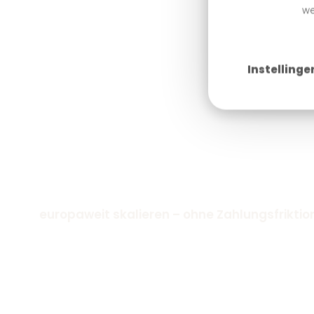
we
Instellinge
europaweit skalieren – ohne Zahlungsfriktio