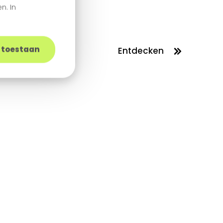
n. In
s toestaan
Entdecken