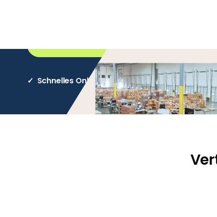
smarten Lastschriften bis hin zu flexiblen Fin
Vereinbaren Sie jetzt einen Termin.
S
✓ Schnelles Onboarding ✓ 40+ Zahlungsmetho
Ver