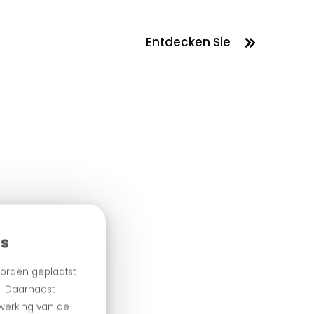
Entdecken Sie
es
orden geplaatst
n. Daarnaast
 werking van de