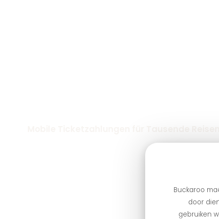
Mobile Ticketzahlungen für Tausende Reise
Buckaroo maa
door dien
gebruiken we