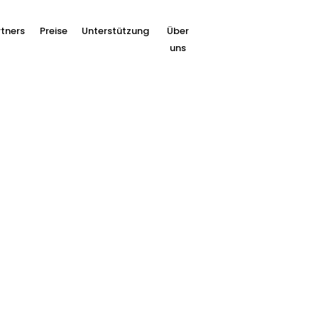
tners
Preise
Unterstützung
Über
uns
vorwärts mit Zahlun
für Sie
t anders. Bei Buckaroo hören wir Ihnen aufmerksam
r Zahlungslösungen, die genau auf Ihre Bedürfnisse