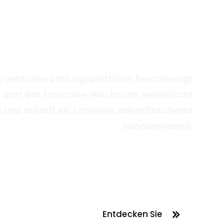
er zentralen Zahlungsplattform beschleunigt
r Bart das Franchise-Wachstum, vereinfacht
 und schafft ein schnelles, zukunftssicheres
Kundenerlebnis.
Entdecken Sie