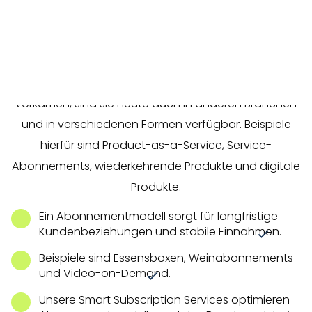
Abonnementbasierte Geschäftsmodelle gibt es seit
Jahrzehnten, aber in den letzten Jahren haben sie
ein erhebliches Wachstum erfahren. Während
Abonnements früher hauptsächlich im Mediensektor
vorkamen, sind sie heute auch in anderen Branchen
und in verschiedenen Formen verfügbar. Beispiele
hierfür sind Product-as-a-Service, Service-
Abonnements, wiederkehrende Produkte und digitale
Produkte.
Ein Abonnementmodell sorgt für langfristige
Kundenbeziehungen und stabile Einnahmen.
Beispiele sind Essensboxen, Weinabonnements
und Video-on-Demand.
Unsere Smart Subscription Services optimieren