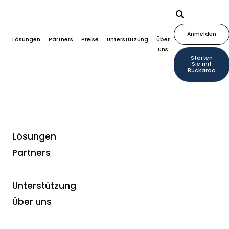
Anmelden
Lösungen
Partners
Preise
Unterstützung
Über
uns
Starten
Sie mit
Buckaroo
Lösungen
Partners
Einfach und sicher
Zahlungen für
Unterstützung
Abonnenten abwickeln
Über uns