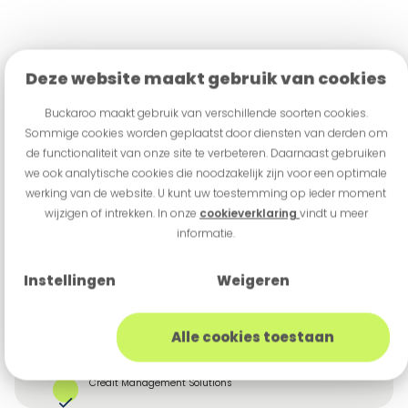
Deze website maakt gebruik van cookies
Buckaroo maakt gebruik van verschillende soorten cookies.
Sommige cookies worden geplaatst door diensten van derden om
de functionaliteit van onze site te verbeteren. Daarnaast gebruiken
we ook analytische cookies die noodzakelijk zijn voor een optimale
werking van de website. U kunt uw toestemming op ieder moment
Standard
wijzigen of intrekken. In onze
cookieverklaring
vindt u meer
informatie.
€ 0,75
All-inclusive Transaktionsgebühr
Instellingen
Weigeren
Abonnement-Verwaltung
Rechnungsstellung (einschließlich Zahlungsauslösung)
Alle cookies toestaan
Zahlungen (Lastschrift & iDEAL)
Credit Management Solutions