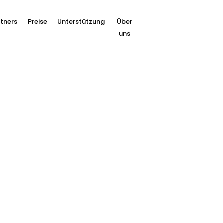
tners
Preise
Unterstützung
Über
uns
lle Zahlungsarten fü
hre Kunden einfach und sicher bezahlen können. Es i
ute Wahl zu treffen. Erwägen Sie auf die Region, die
ngsmethoden. Brauchen Sie einen Rat? Wir helfen Ih