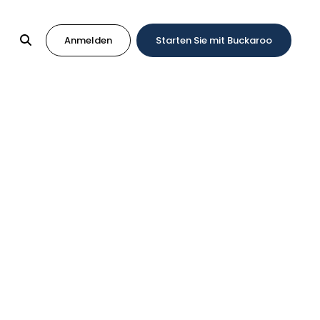
Anmelden
Starten Sie mit Buckaroo
r Ihren Webshop
st wichtig, aus dem Angebot an nationalen und
 Zielgruppe oder den Markt zugeschnittene
nen gern.