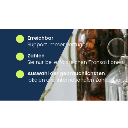
Beginn des Zahlungseingangs
Erreichbar
Support immer verfügbar
Zahlen
Sie nur bei erfolgreichen Transaktionen
Auswahl der gebräuchlichsten
lokalen und internationalen Zahlungsart