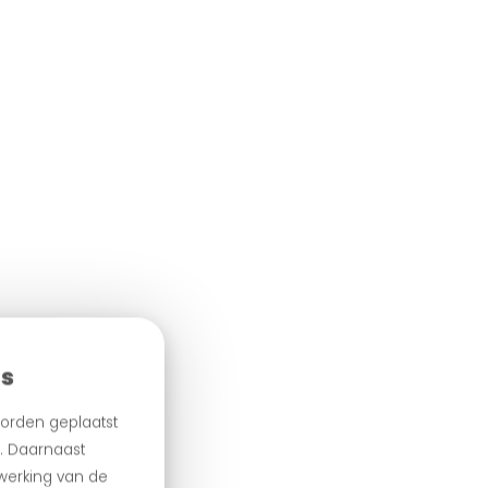
es
orden geplaatst
n. Daarnaast
 werking van de