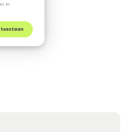
n. In
s toestaan