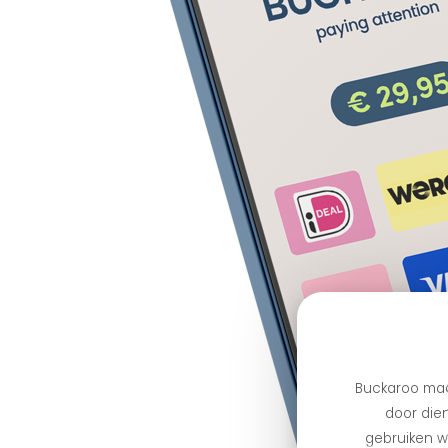
Buckaroo maa
door dien
gebruiken we