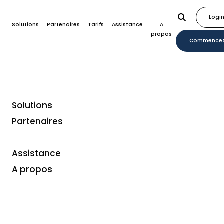
Logi
Solutions
Partenaires
Tarifs
Assistance
A
propos
Commence
Solutions
Home
Plugins
RV Websolutions
Partenaires
Assistance
A propos