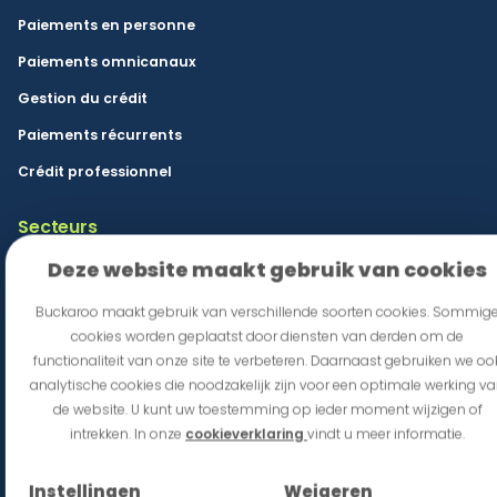
Paiements en personne
Paiements omnicanaux
Gestion du crédit
Paiements récurrents
Crédit professionnel
Secteurs
Commerce de détail et e-commerce
Deze website maakt gebruik van cookies
Hôtellerie-restauration et lieux d'événements
Buckaroo maakt gebruik van verschillende soorten cookies. Sommig
cookies worden geplaatst door diensten van derden om de
franchise
functionaliteit van onze site te verbeteren. Daarnaast gebruiken we oo
Mobilité
analytische cookies die noodzakelijk zijn voor een optimale werking v
de website. U kunt uw toestemming op ieder moment wijzigen of
Secteur public
intrekken. In onze
cookieverklaring
vindt u meer informatie.
Commerce international et B2B
Instellingen
Weigeren