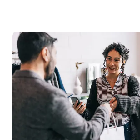
Le marché des paiements, en constante év
paiement, des innovations technologiques et 
s’appuyer sur une stratégie 