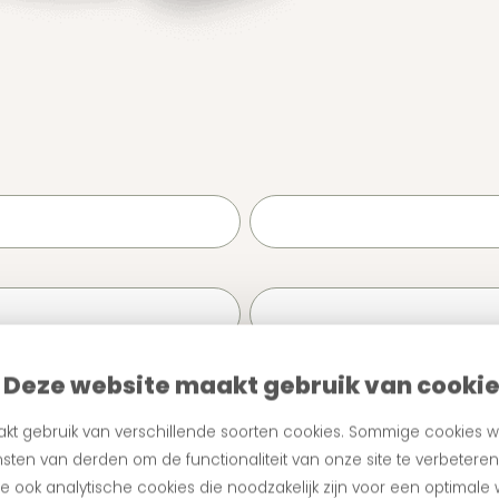
Combien de transactions traitez-vous par mois ?
Deze website maakt gebruik van cooki
kt gebruik van verschillende soorten cookies. Sommige cookies w
ous envoyer des informations commerciales conformément à la politique de c
sten van derden om de functionaliteit van onze site te verbetere
tout moment.
 ook analytische cookies die noodzakelijk zijn voor een optimale