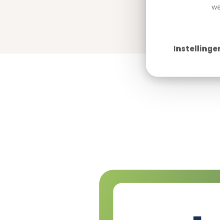
we
Instellinge