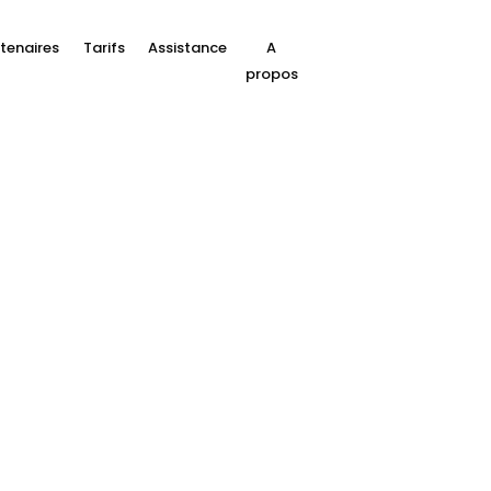
tenaires
Tarifs
Assistance
A
propos
Vers une
égie de paiement op