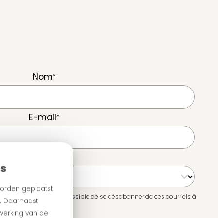
Nom
*
E-mail
*
es
orden geplaatst
onfidentialité. Il est possible de se désabonner de ces courriels à
n. Daarnaast
 werking van de