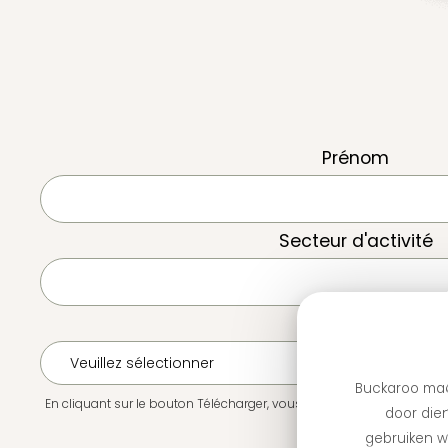
Prénom
Secteur d'activité
Buckaroo maa
En cliquant sur le bouton Télécharger, vous autorisez Buckaroo à v
door dien
gebruiken we