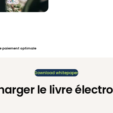
de paiement optimale
Download whitepaper
harger le livre électr