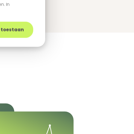
n. In
s toestaan