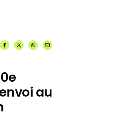
20e
’envoi au
n