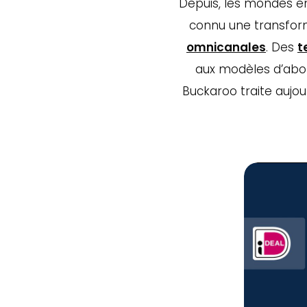
Depuis, les mondes en 
connu une transfor
omnicanales
. Des
t
aux modèles d’abonn
Buckaroo traite aujou