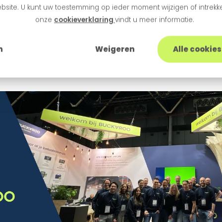
attention sincère et un engagement authentique.
bsite. U kunt uw toestemming op ieder moment wijzigen of intrekke
onze
cookieverklaring
vindt u meer informatie.
enir, nous partagerons des actions spéciales, des 
tiques sur
buckaroo.nl/20jaar
. Gardez un œil sur not
n
Weigeren
Alle cookie
canaux sociaux !