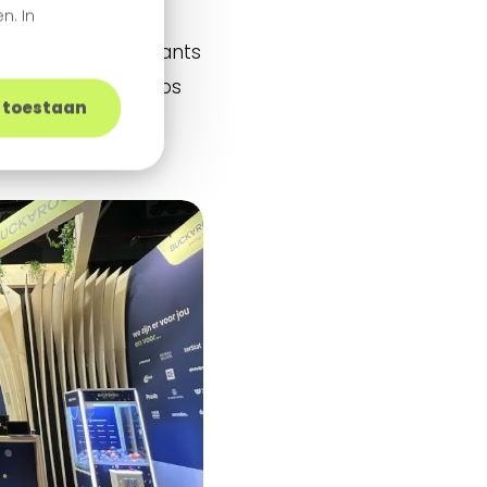
n. In
témoignages inspirants
re newsletter et nos
s toestaan