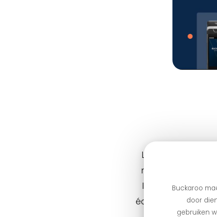
Le paysage des pa
nouveau l’un des 
l’intelligence arti
Buckaroo maa
door dien
équipes aux Pays-B
gebruiken we