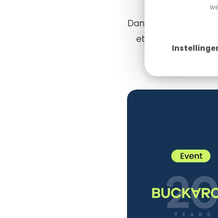
we
Dans les semaines à v
et des conseils pra
Instellinge