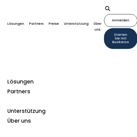
Anmelden
Lösungen
Partners
Preise
Unterstützung
Über
uns
Starten
Sie mit
Buckaroo
Lösungen
Partners
Whitepapers
Abonnements? Mehr
Unterstützung
aus wiederkehrenden
Über uns
Zahlungen machen