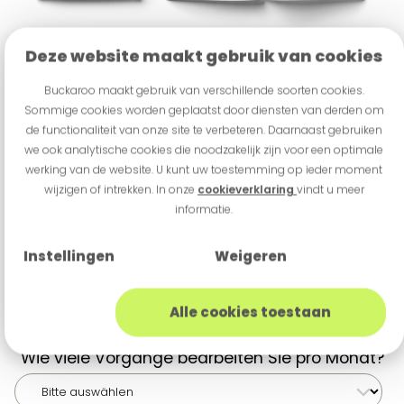
Deze website maakt gebruik van cookies
Vorname
Buckaroo maakt gebruik van verschillende soorten cookies.
Sommige cookies worden geplaatst door diensten van derden om
de functionaliteit van onze site te verbeteren. Daarnaast gebruiken
Nachname
*
we ook analytische cookies die noodzakelijk zijn voor een optimale
werking van de website. U kunt uw toestemming op ieder moment
wijzigen of intrekken. In onze
cookieverklaring
vindt u meer
informatie.
Branche
Instellingen
Weigeren
E-Mail
*
Alle cookies toestaan
Wie viele Vorgänge bearbeiten Sie pro Monat?