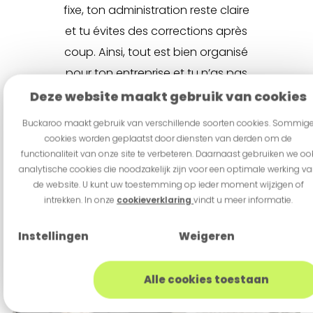
fixe, ton administration reste claire
et tu évites des corrections après
coup. Ainsi, tout est bien organisé
pour ton entreprise et tu n’as pas
à t’inquiéter de ton
Deze website maakt gebruik van cookies
administration.
Buckaroo maakt gebruik van verschillende soorten cookies. Sommig
cookies worden geplaatst door diensten van derden om de
functionaliteit van onze site te verbeteren. Daarnaast gebruiken we oo
analytische cookies die noodzakelijk zijn voor een optimale werking v
de website. U kunt uw toestemming op ieder moment wijzigen of
Pourquoi choisir
intrekken. In onze
cookieverklaring
vindt u meer informatie.
Buckaroo ?
Instellingen
Weigeren
Alle cookies toestaan