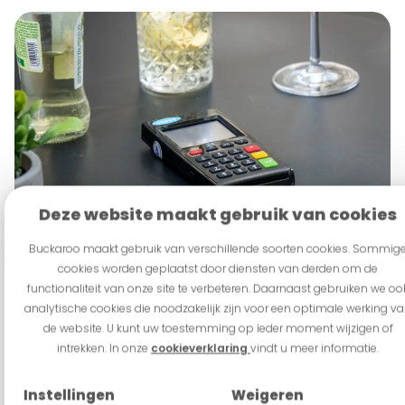
Deze website maakt gebruik van cookies
Buckaroo maakt gebruik van verschillende soorten cookies. Sommig
cookies worden geplaatst door diensten van derden om de
Uitbetaling van transacties en
functionaliteit van onze site te verbeteren. Daarnaast gebruiken we oo
analytische cookies die noodzakelijk zijn voor een optimale werking v
levertijd:
de website. U kunt uw toestemming op ieder moment wijzigen of
intrekken. In onze
cookieverklaring
vindt u meer informatie.
Vandaag besteld morgen in huis is de norm die we
gewend zijn vandaag de dag. Bij de aanschaf van
Instellingen
Weigeren