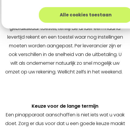
een pinautomaat is dit helaas niet overal zo. Het
verschilt per leverancier wanneer en hoe een toestel
Alle cookies toestaan
geleverd wordt. De één levert zo snel mogelijk een
gebruiksklaar toestel, terwijl de ander een maand
levertijd rekent en een toestel waar nog instellingen
moeten worden aangepast. Per leverancier zijn er
ook verschillen in de snelheid van de uitbetaling. U
wilt als ondernemer natuurlijk zo snel mogelijk uw
omzet op uw rekening. Wellicht zelfs in het weekend.
Keuze voor de lange termijn
Een pinapparaat aanschaffen is niet iets wat u vaak
doet. Zorg er dus voor dat u een goede keuze maakt