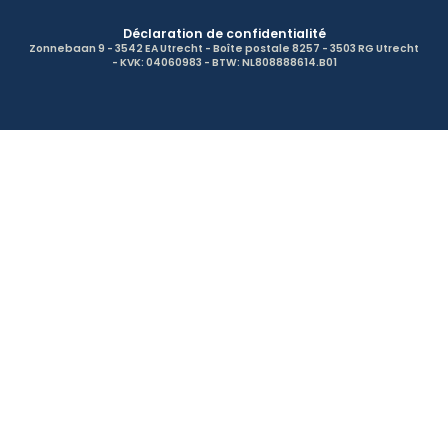
Déclaration de confidentialité
Zonnebaan 9 - 3542 EA Utrecht - Boîte postale 8257 - 3503 RG Utrecht
- KVK: 04060983 - BTW: NL808888614.B01