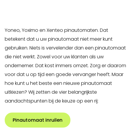
Yoneo, Yoximo en Xenteo? Dan moet u deze maand
goed opletten. Deze maand (april 2024)
verlopen
namelijk de certificeringen
van diverse Yomani,
Yoneo, Yoximo en Xenteo pinautomaten. Dat
betekent dat u uw pinautomaat niet meer kunt
gebruiken. Niets is vervelender dan een pinautomaat
die niet werkt. Zowel voor uw klanten als uw
ondernemer. Dat kost immers omzet. Zorg er daarom
voor dat u op tijd een goede vervanger heeft. Maar
hoe kunt u het beste een nieuwe pinautomaat
uitkiezen? Wij zetten de vier belangrijkste
aandachtspunten bij de keuze op een rij:
Pinautomaat inruilen