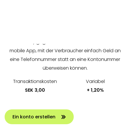
Zahlungen über mobile Banking-Apps ermöglicht. Die
Zahlungsmethode wurde von sechs großen
schwedischen Banken in Zusammenarbeit mit
Bankgirot und der Riksbank (der schwedischen
Zentralbank) gegründet. Swish funktioniert über eine
mobile App, mit der Verbraucher einfach Geld an
eine Telefonnummer statt an eine Kontonummer
überweisen können.
Transaktionskosten
Variabel
SEK 3,00
+ 1,20%
Ein konto erstellen