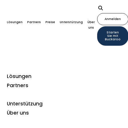
Anmelden
Lösungen
Partners
Preise
Unterstützung
Über
uns
Starten
Sie mit
Buckaroo
Lösungen
Partners
Zahlungsarten
Swish
Unterstützung
Über uns
Swish
ist eine lokale schwedische Account-to-
Account-(A2A)-Zahlungsmethode, die sofortige