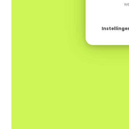
we
Instellinge