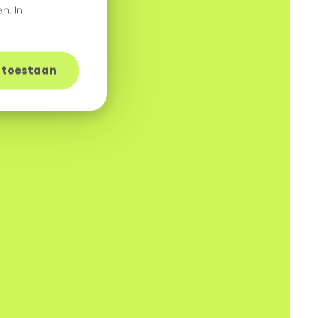
n. In
s toestaan