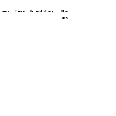
tners
Preise
Unterstützung
Über
uns
en Sie Ihrer E-Mail e
e Zahlungsschaltflä
uckaroo. Dies ermöglicht es Ihnen, Kunden eine Zahl