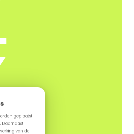
es
orden geplaatst
n. Daarnaast
 werking van de