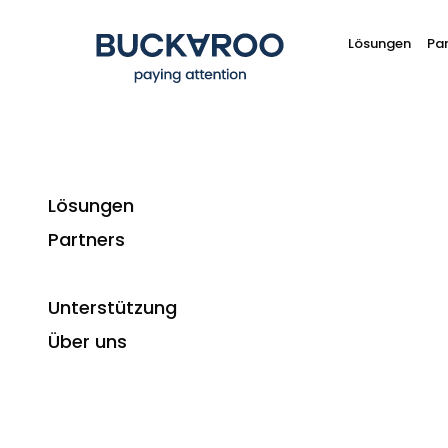
Lösungen
Par
Lösungen
Partners
Zahlungsarten
PayperEmail: Füg
Unterstützung
oder ein
Über uns
PayperEmail ist ein Zahlungsprodukt von B