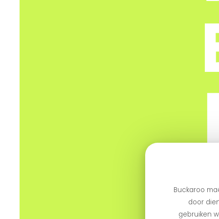
Buckaroo maa
door dien
gebruiken we