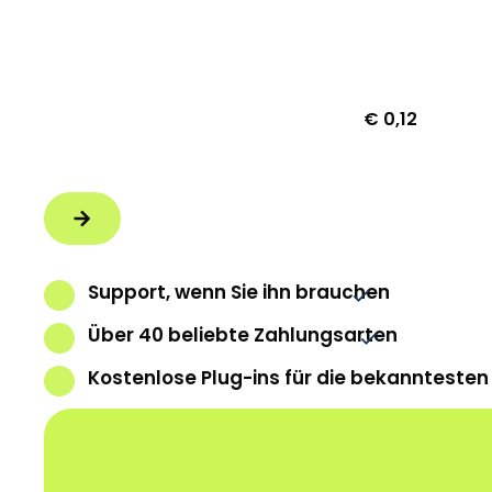
kontrollieren den Text und die Formatierung. Wi
sicheren Zahlungs
Transaktionskosten
€ 0,12
Support, wenn Sie ihn brauchen
Über 40 beliebte Zahlungsarten
Kostenlose Plug-ins für die bekanntest