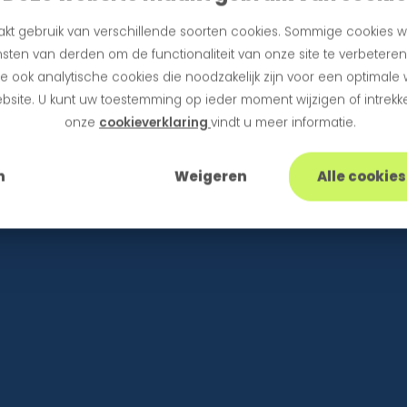
kt gebruik van verschillende soorten cookies. Sommige cookies w
sten van derden om de functionaliteit van onze site te verbetere
 ook analytische cookies die noodzakelijk zijn voor een optimale
bsite. U kunt uw toestemming op ieder moment wijzigen of intrekke
onze
cookieverklaring
vindt u meer informatie.
n
Weigeren
Alle cookie