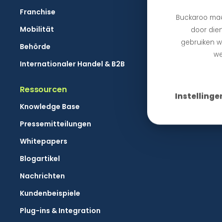
Franchise
Buckaroo maa
Mobilität
door dien
gebruiken we
Behörde
we
Internationaler Handel & B2B
Ressourcen
Instellinge
Knowledge Base
Pressemitteilungen
Whitepapers
Blogartikel
Nachrichten
Kundenbeispiele
Plug-ins & Integration