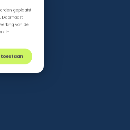
orden geplaatst
n. Daarnaast
 werking van de
n. In
s toestaan