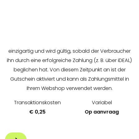
Als Unternehmen können Sie Ihren Kunden die
Möglichkeit bieten, ihren eigenen Geschenkgutschein
zu kaufen und ihn online zu verschenken. Der
Geschenkgutschein hat einen Wert in Euro, ist
einzigartig und wird gültig, sobald der Verbraucher
ihn durch eine erfolgreiche Zahlung (z. B. über iDEAL)
beglichen hat. Von diesem Zeitpunkt an ist der
Gutschein aktiviert und kann als Zahlungsmittel in
Ihrem Webshop verwendet werden.
Transaktionskosten
Variabel
€ 0,25
Op aanvraag