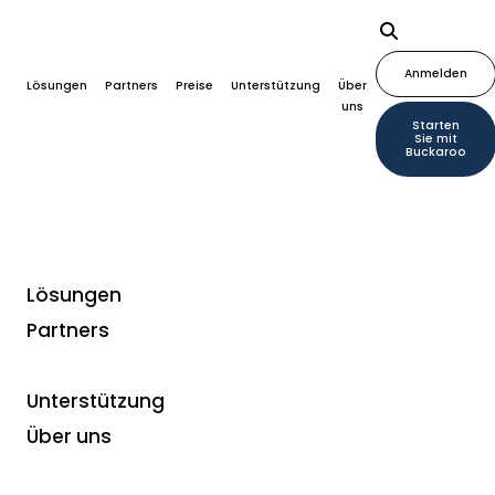
Anmelden
Lösungen
Partners
Preise
Unterstützung
Über
uns
Starten
Sie mit
Buckaroo
Lösungen
Partners
Zahlungsarten
Steigern Sie Ihren
Unterstützung
Umsatz mit Ihrer
Über uns
eigenen Geschenkkarte