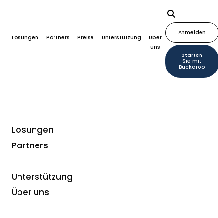
Anmelden
Lösungen
Partners
Preise
Unterstützung
Über
uns
Starten
Sie mit
Buckaroo
Lösungen
Partners
Buckaroo Shield
Sicherer Zahlungseingang mit
Unterstützung
der Komplettlösung zur
Über uns
Betrugsbekämpfung