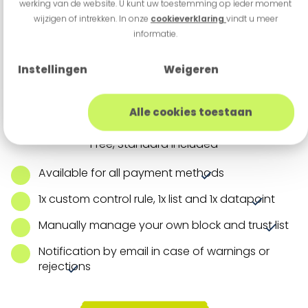
werking van de website. U kunt uw toestemming op ieder moment
wijzigen of intrekken. In onze
cookieverklaring
vindt u meer
informatie.
Instellingen
Weigeren
Shield
Alle cookies toestaan
Free, Standard included
Available for all payment methods
1x custom control rule, 1x list and 1x datapoint
Manually manage your own block and trust list
Notification by email in case of warnings or
rejections