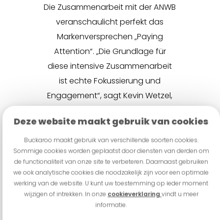
Die Zusammenarbeit mit der ANWB
veranschaulicht perfekt das
Markenversprechen „Paying
Attention“. „Die Grundlage für
diese intensive Zusammenarbeit
ist echte Fokussierung und
Engagement“, sagt Kevin Wetzel,
Head of Marketing bei Buckaroo.
Deze website maakt gebruik van cookies
„Durch das sorgfältige Zuhören
auf die Ziele und
Buckaroo maakt gebruik van verschillende soorten cookies.
Sommige cookies worden geplaatst door diensten van derden om
Herausforderungen der ANWB
de functionaliteit van onze site te verbeteren. Daarnaast gebruiken
konnten wir eine umfassende
we ook analytische cookies die noodzakelijk zijn voor een optimale
Zahlungslösung entwickeln. Dazu
werking van de website. U kunt uw toestemming op ieder moment
wijzigen of intrekken. In onze
cookieverklaring
vindt u meer
gehören Online-Lösungen, wie der
informatie.
neu gestartete ANWB Marketplace,