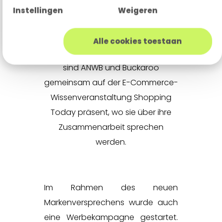
sowie Lösungen für ihre
Instellingen
Weigeren
physischen Geschäfte und den
Pannenhilfsdienst mit unserer
Alle cookies toestaan
neuen Tap-to-Pay-Option.“ Heute
sind ANWB und Buckaroo
gemeinsam auf der E-Commerce-
Wissenveranstaltung Shopping
Today präsent, wo sie über ihre
Zusammenarbeit sprechen
werden.
Im Rahmen des neuen
Markenversprechens wurde auch
eine Werbekampagne gestartet.